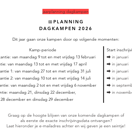
jaarplanning dagkampen
📅
PLANNING
DAGKAMPEN 2026
Dit jaar gaan onze kampen door op volgende momenten:
Kamp-periode
Start inschrij
antie: van maandag 9 tot en met vrijdag 13 februari
⮕ in januari
tie: van maandag 13 tot en met vrijdag 17 april
⮕ in januari
ntie 1: van maandag 27 tot en met vrijdag 31 juli
⮕ in januari
ntie 2: van maandag 10 tot en met vrijdag 14 juli
⮕ in januari
antie: van maandag 2 tot en met vrijdag 6 november
⮕ in septem
antie: maandag 21, dinsdag 22 december,
⮕ in novemb
28 december en dinsdag 29 december
Graag op de hoogte blijven van onze komende dagkampen of
als eerste de exacte inschrijvingsdata ontvangen?
Laat hieronder je e-mailadres achter en wij geven je een seintje!