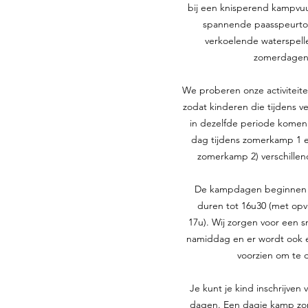
bij een knisperend kampvuu
spannende paasspeurtoc
verkoelende waterspelle
zomerdagen,
We proberen onze activiteite
zodat kinderen die tijdens 
in dezelfde periode komen
dag tijdens zomerkamp 1 e
zomerkamp 2) verschille
De kampdagen beginnen 
duren tot 16u30 (met
opv
17u).
Wij zorgen voor een s
namiddag en er wordt ook 
voorzien om te 
Je kunt je kind inschrijven
dagen. Een dagje kamp zo