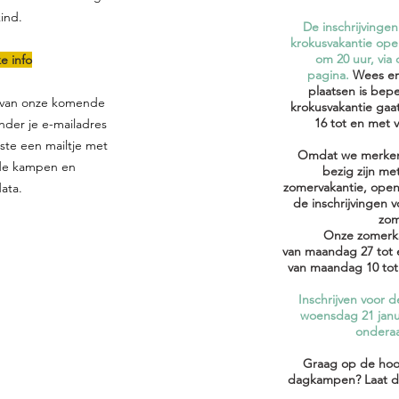
kind.
De inschrijvinge
krokusvakantie op
om 20 uur, via
ke info
pagina.
Wees er 
plaatsen is bep
n van onze komende
krokusvakantie gaa
16 tot en met v
der je e-mailadres
rste een mailtje met
Omdat we merken 
 de kampen en
bezig zijn me
zomervakantie, open
data.
de inschrijvingen
zom
Onze zomerka
van maandag 27 tot e
van maandag 10 tot
Inschrijven voor
woensdag 21 janua
onderaa
Graag op de hoo
dagkampen? Laat da