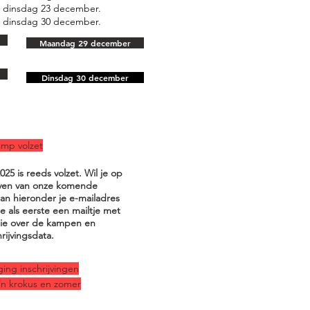
 dinsdag 23 december.
 dinsdag 30 december.
Maandag 29 december
Dinsdag 30 december
mp volzet
25 is reeds volzet. Wil je op
jven van onze komende
n hieronder je e-mailadres
e als eerste een mailtje met
ie over de kampen en
hrijvingsdata.
ing inschrijvingen
 krokus en zomer