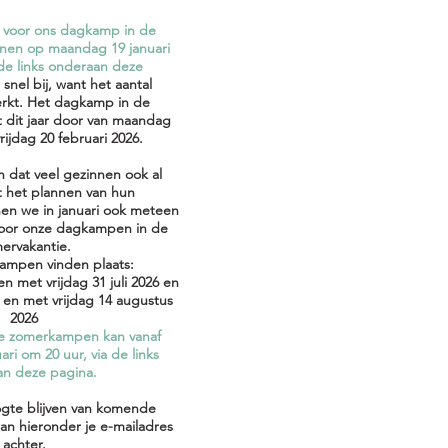
n voor ons dagkamp in de
enen op maandag 19 januari
 de links onderaan deze
snel bij, want het aantal
erkt. Het dagkamp in de
t dit jaar door van maandag
rijdag 20 februari 2026.​
dat veel gezinnen ook al
t het plannen van hun
en we in januari ook meteen
 voor onze dagkampen in de
ervakantie.
mpen vinden plaats:
n met vrijdag 31 juli 2026 en
 en met vrijdag 14 augustus
2026
 de zomerkampen kan vanaf
ri om 20 uur, via de links
n deze pagina.​
gte blijven van komende
n hieronder je e-mailadres
achter.