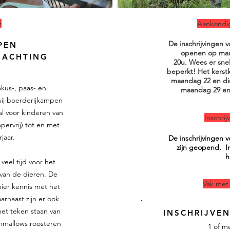
t
Aankondig
De inschrijvingen 
PEN
openen op ma
NACHTING
20u.
Wees er snel 
beperkt! Het kerstk
maandag 22 en di
rokus-,
paas- en
maandag 29 en
wij boerderijkampen
al voor kinderen van
Inschri
ervrij) tot en met
jaar.
De inschrijvingen 
zijn geopend. In
h
veel tijd voor het
 van de dieren. De
Vak met 
ier kennis met het
arnaast zijn er ook
het teken staan van
INSCHRIJVE
hmallows roosteren
1 of m