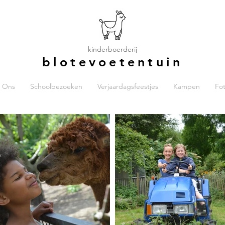
kinderboerderij
blotevoetentuin
 Ons
Schoolbezoeken
Verjaardagsfeestjes
Kampen
Fot