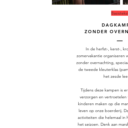
Basisteks
DAGKAM
ZONDER OVER
In de herfst-, kerst-, k
zomervakantie organiseren 
zonder overnachting,
specia
de tweede kleuterklas (pamp
het zesde leer
T​
ijdens deze kampen is er 
verzorgen en vertroetelen
kinderen maken op die man
leven op onze boerderij. Da
activiteiten
die helemaal in 
het seizoen. Denk aan mars