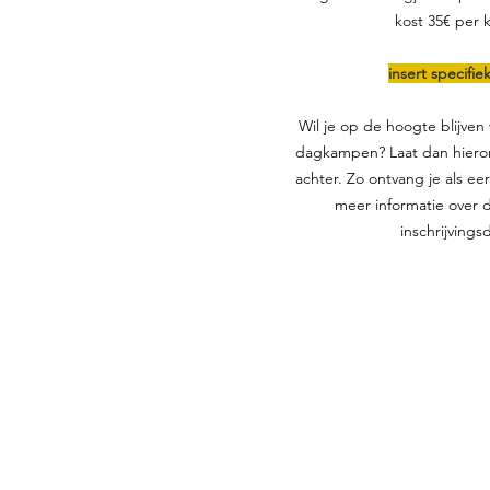
kost 35€ per 
insert specifie
Wil je op de hoogte blijve
dagkampen? Laat dan hieron
achter. Zo ontvang je als ee
meer informatie over
inschrijvings