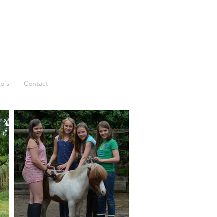
o's
Contact