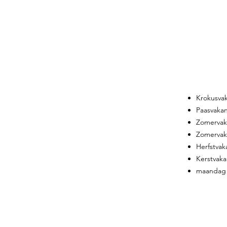
Krokusvak
Paasvakan
Zomervaka
Zomervaka
Herfstvak
Kerstvak
maandag 