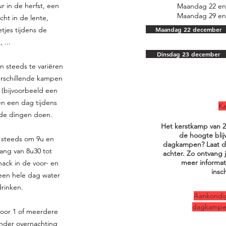
r in de herfst, een
Maandag 22 en
Maandag 29 en
ht in de lente,
tjes tijdens de
Maandag 22 december
 ...
Dinsdag 23 december
n steeds te variëren
verschillende kampen
 (bijvoorbeeld een
n een dag tijdens
Ka
nde dingen doen.
Het kerstkamp van 20
de hoogte bli
steeds om 9u en
dagkampen? Laat da
ang van 8u30
tot
achter. Zo ontvang j
meer informat
nack in de voor- en
insc
een hele dag water
drinken.
Aankondig
dagkampen
 voor 1 of meerdere
nder overnachting